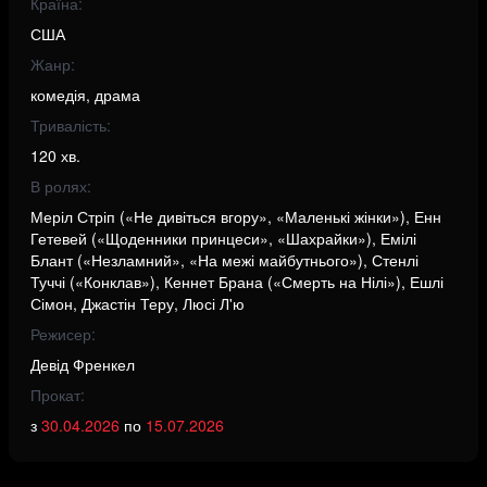
Країна:
США
Жанр:
комедія, драма
Тривалість:
120 хв.
В ролях:
Меріл Стріп («Не дивіться вгору», «Маленькі жінки»), Енн
Гетевей («Щоденники принцеси», «Шахрайки»), Емілі
Блант («Незламний», «На межі майбутнього»), Стенлі
Туччі («Конклав»), Кеннет Брана («Смерть на Нілі»), Ешлі
Сімон, Джастін Теру, Люсі Л'ю
Режисер:
Девід Френкел
Прокат:
з
30.04.2026
по
15.07.2026