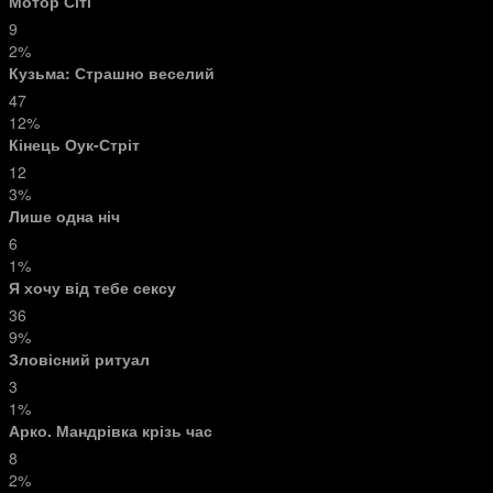
Мотор Сіті
9
2%
Кузьма: Страшно веселий
47
12%
Кінець Оук-Стріт
12
3%
Лише одна ніч
6
1%
Я хочу від тебе сексу
36
9%
Зловісний ритуал
3
1%
Арко. Мандрівка крізь час
8
2%