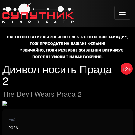
Toggle
naviga
Диявол носить Прада
12+
2
The Devil Wears Prada 2
Рік:
2026