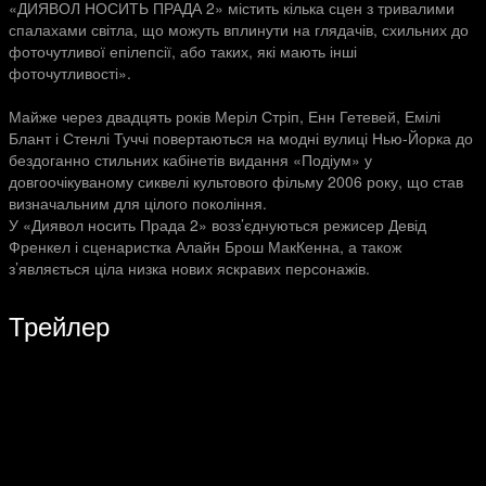
«ДИЯВОЛ НОСИТЬ ПРАДА 2» містить кілька сцен з тривалими
спалахами світла, що можуть вплинути на глядачів, схильних до
фоточутливої епілепсії, або таких, які мають інші
фоточутливості».
Майже через двадцять років Меріл Стріп, Енн Гетевей, Емілі
Блант і Стенлі Туччі повертаються на модні вулиці Нью-Йорка до
бездоганно стильних кабінетів видання «Подіум» у
довгоочікуваному сиквелі культового фільму 2006 року, що став
визначальним для цілого покоління.
У «Диявол носить Прада 2» возз’єднуються режисер Девід
Френкел і сценаристка Алайн Брош МакКенна, а також
з’являється ціла низка нових яскравих персонажів.
Трейлер