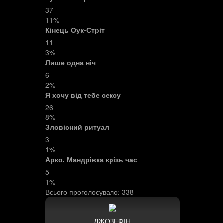
37
11%
Кінець Оук-Стріт
11
3%
Лише одна ніч
6
2%
Я хочу від тебе сексу
26
8%
Зловісний ритуал
3
1%
Арко. Мандрівка крізь час
5
1%
Всього проголосувало:
338
ДЖОЗЕФІН