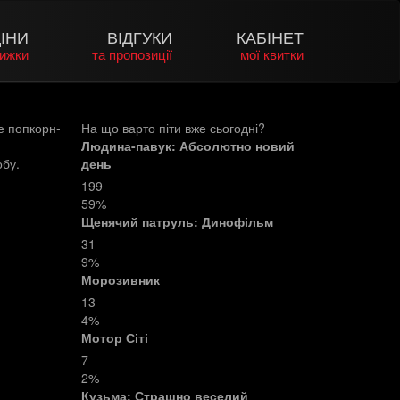
ІНИ
ВІДГУКИ
КАБІНЕТ
нижки
та пропозиції
мої квитки
е попкорн-
На що варто піти вже сьогодні?
Людина-павук: Абсолютно новий
обу.
день
199
59%
Щенячий патруль: Динофільм
31
9%
Морозивник
13
4%
Мотор Сіті
7
2%
Кузьма: Страшно веселий