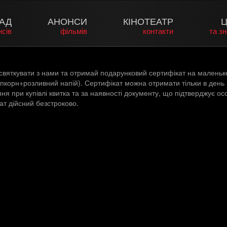
АД
АНОНСИ
КІНОТЕАТР
Ц
нсів
фільмів
контакти
та з
святкувати з нами та отримай подарунковий сертифікат на маленьк
пкорн+розливний напій). Сертифікат можна отримати тільки в день
я при купівлі квитка та за наявності документу, що підтверджує ос
ат дійсний безстроково.