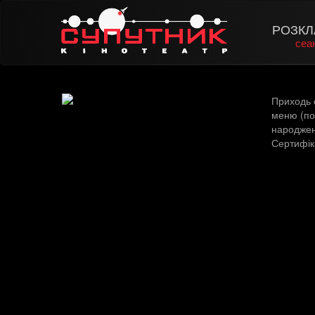
РОЗКЛ
сеа
Приходь 
меню (по
народженн
Сертифік