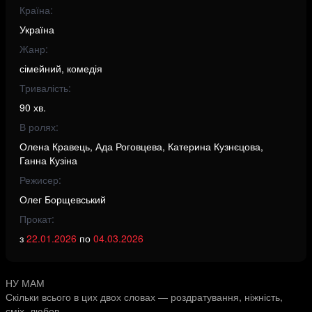
Країна:
Україна
Жанр:
сімейний, комедія
Тривалість:
90 хв.
В ролях:
Олена Кравець, Ада Роговцева, Катерина Кузнєцова,
Ганна Кузіна
Режисер:
Олег Борщевський
Прокат:
з
22.01.2026
по
04.03.2026
НУ МАМ
Скільки всього в цих двох словах — роздратування, ніжність,
сміх, любов.