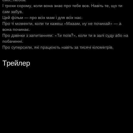
І трохи сорому, коли вона знає про тебе все. Навіть те, що ти
сам забув.
Цей фільм — про всіх мам і для всіх нас.
Про ті моменти, коли ти кажеш «Мааам, ну не починай» — а
вона починає.
Про дзвінки з запитанням: «Ти поїв?», коли ти в залі суду або на
побаченні.
Про суперсили, які працюють навіть за тисячі кілометрів.
Трейлер