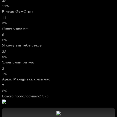
42
11%
Кінець Оук-Стріт
11
3%
Лише одна ніч
6
2%
Я хочу від тебе сексу
32
9%
Зловісний ритуал
3
1%
Арко. Мандрівка крізь час
7
2%
Всього проголосувало:
375