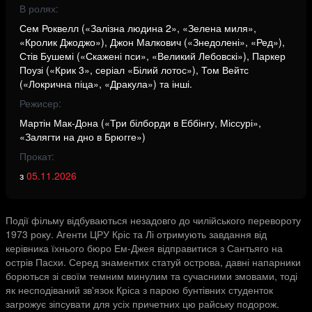
В ролях:
Сем Роквелл («Залізна людина 2», «Зелена миля»,
«Кролик Джоджо»), Джон Малкович («Знедолені», «Ред»),
Стів Бушемі («Скажені пси», «Великий Лебовскі»), Паркер
Поузі («Крик 3», серіал «Білий лотос»), Том Вейтс
(«Локрична піца», «Дракула») та інші.
Режисер:
Мартін Мак-Дона («Три білборди в Еббінгу, Міссурі»,
«Залягти на дно в Брюгге»)
Прокат:
з
05.11.2026
Події фільму відбуваються незадовго до чилійського перевороту
1973 року. Агенти ЦРУ Кріс та Лі отримують завдання від
керівника їхнього бюро Ем-Джея відправитися з Сантьяго на
острів Пасхи. Серед знаментих статуй острова, давні напарники
борються зі своїм темним минулим та сучасними змовами, тоді
як несподіваний зв'язок Кріса з парою бунтівних студенток
загрожує зіпсувати для усіх причетних цю райську подорож.