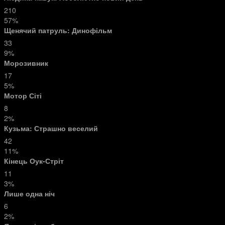
210
57%
Щенячий патруль: Динофільм
33
9%
Морозивник
17
5%
Мотор Сіті
8
2%
Кузьма: Страшно веселий
42
11%
Кінець Оук-Стріт
11
3%
Лише одна ніч
6
2%