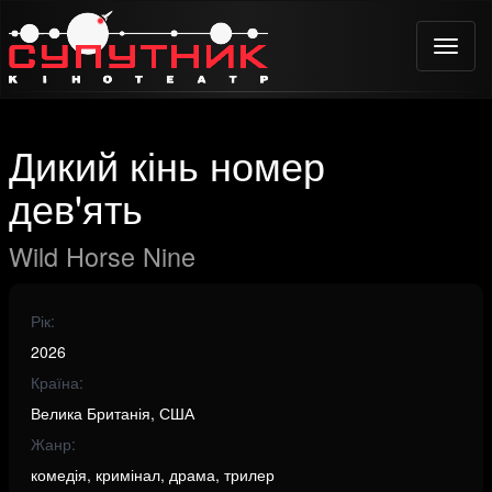
Toggle
naviga
Дикий кінь номер
дев'ять
Wild Horse Nine
Рік:
2026
Країна:
Велика Британія, США
Жанр:
комедія, кримінал, драма, трилер