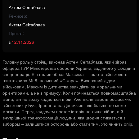
Ахтем Сеітаблаєв
Режисер:
Ахтем Сеітаблаєв
Прокат:
з
12.11.2026
Головну роль у стрічці виконав Ахтем Сеітаблаєв, який зіграв
офіцера ГУР Міністерства оборони України, задіяного у складній
спецоперації. Він втілив образ Максима — пілота військового
гвинтокрила Мі-8, позивний «Сікора». Вихований дідом-
військовим, Максим із дитинства звик діяти за моральними
орієнтирами, а не з примусу. Коли починається повномасштабна
війна, він не зразу кидається в бій. Але після звірств російських
військових у Бучі, Ірпені та на Донеччині, він більше не може
мовчати. Перед глядачем постає історія не лише війни, а й
внутрішньої трансформації людини, яка щодня стикається з
вибором – залишитися осторонь або стати тим, хто чинить опір.