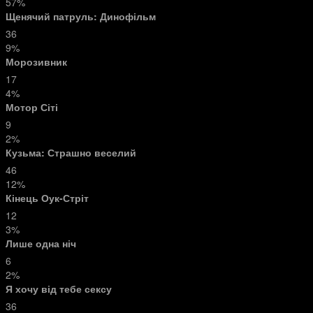
57%
Щенячий патруль: Динофільм
36
9%
Морозивник
17
4%
Мотор Сіті
9
2%
Кузьма: Страшно веселий
46
12%
Кінець Оук-Стріт
12
3%
Лише одна ніч
6
2%
Я хочу від тебе сексу
36