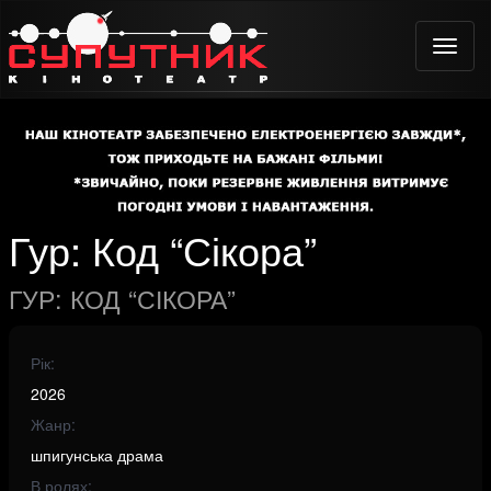
Toggle
naviga
Гур: Код “Сікора”
ГУР: КОД “СІКОРА”
Рік:
2026
Жанр:
шпигунська драма
В ролях: