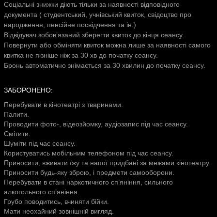
Соціальні знижки діють тільки за наявності відповідного
документа ( студентський, учнівський квиток, свідоцтво про
народження, пенсійне посвідчення та ін.)
Відвідувач зобов’язаний зберегти квиток до кінця сеансу.
Повернути або обміняти квиток можна лише за наявності самого
квитка не пізніше ніж за 30 хв до початку сеансу.
Бронь автоматично знімається за 30 хвилин до початку сеансу.
ЗАБОРОНЕНО:
Перебувати в кінотеатрі з тваринами.
Палити.
Проводити фото-, відеозйомку, аудіозапис під час сеансу.
Смітити.
Шуміти під час сеансу.
Користуватись мобільним телефоном під час сеансу.
Приносити, вживати їжу та напої придбані за межами кінотеатру.
Приносити будь-яку зброю, і предмети самооборони.
Перебувати в стані наркотичного сп’яніння, сильного
алкогольного сп’яніння.
Грубо поводитись, вчиняти бійки.
Мати неохайний зовнішній вигляд.