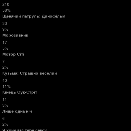
210
58%
Щенячий патруль: Динофільм
33
9%
Морозивник
17
5%
Мотор Сіті
7
2%
Кузьма: Страшно веселий
40
11%
Кінець Оук-Стріт
11
3%
Лише одна ніч
6
2%
Я хочу від тебе сексу