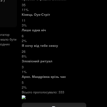
3")
35
11%
Кінець Оук-Стріт
11
3%
Лише одна ніч
ктатор
6
 мало бути
2%
жодних
Я хочу від тебе сексу
26
8%
Зловісний ритуал
3
1%
Арко. Мандрівка крізь час
5
2%
Всього проголосувало:
333