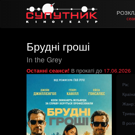
РОЗКЛ
сеа
Брудні гроші
In the Grey
Останні сеанси!
В прокаті до
17.06.2026
Рік:
Країна
Жанр:
Тривал
В роля