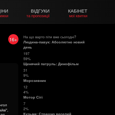
ІНИ
ВІДГУКИ
КАБІНЕТ
нижки
та пропозиції
мої квитки
На що варто піти вже сьогодні?
16+
Людина-павук: Абсолютно новий
день
197
59%
Щенячий патруль: Динофільм
31
9%
Морозивник
12
4%
Мотор Сіті
7
нгол
2%
йві",
Кузьма: Страшно веселий