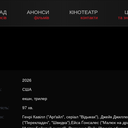
АД
АНОНСИ
КІНОТЕАТР
Ц
нсів
фільмів
контакти
та з
2026
:
США
екшн, трилер
ість:
97 хв.
х:
Генрі Кавілл ("Арґайл", серіал "Відьмак"), Джейк Джилле
("Перекладач", "Швидка"),Ейса Ґонсалес ("Малюк на дра