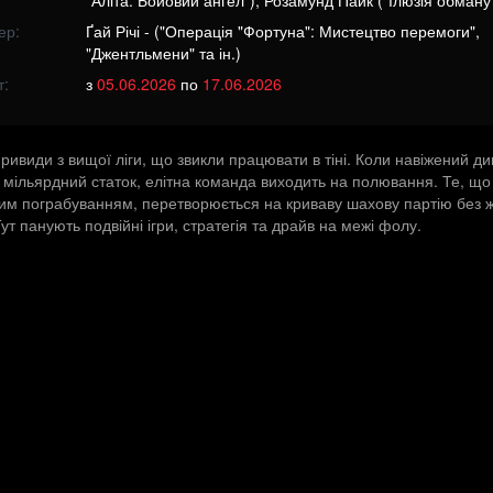
"Аліта: Бойовий ангел"), Розамунд Пайк ("Ілюзія обману 
ер:
Ґай Річі - ("Операція "Фортуна": Мистецтво перемоги",
"Джентльмени" та ін.)
т:
з
05.06.2026
по
17.06.2026
ивиди з вищої ліги, що звикли працювати в тіні. Коли навіжений ди
" мільярдний статок, елітна команда виходить на полювання. Те, що
им пограбуванням, перетворюється на криваву шахову партію без 
ут панують подвійні ігри, стратегія та драйв на межі фолу.