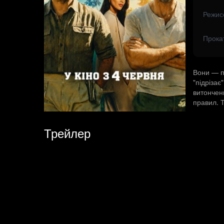
Режис
Прока
Вони — пр
"підрізає
витончен
правил. Т
Трейлер